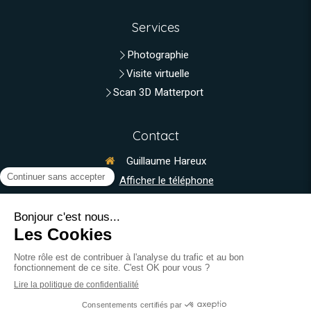
Services
Photographie
Visite virtuelle
Scan 3D Matterport
Contact
Guillaume Hareux
Afficher le téléphone
Du
Lundi
au
Vendredi
de
8h
à
19h
Plan du site
Mentions légales
Création et référencement du site par Simplébo