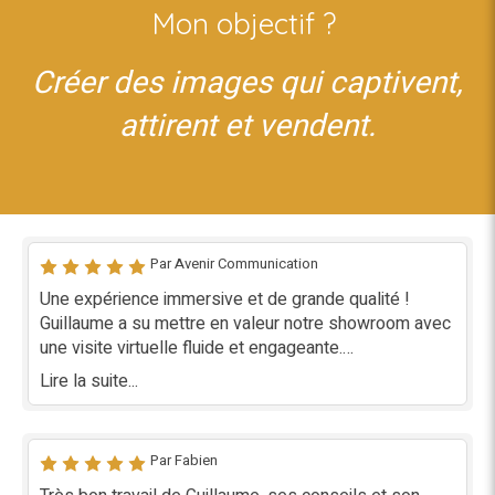
Mon objectif ?
Créer des images qui captivent,
attirent et vendent.
Par Avenir Communication
Une expérience immersive et de grande qualité !
Guillaume a su mettre en valeur notre showroom avec
une visite virtuelle fluide et engageante.
Professionnalisme, écoute et expertise au rendez-
Lire la suite...
vous. Un vrai plus pour notre visibilité en ligne ! Merci
pour ce super travail !
Par Fabien