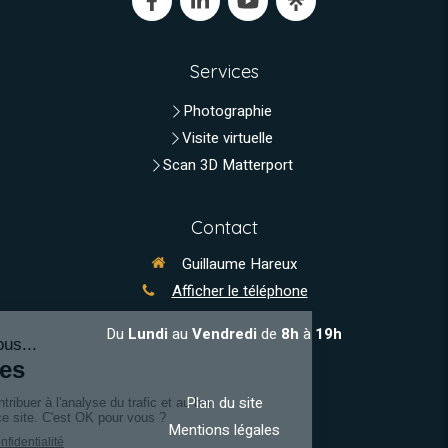
Services
Photographie
Visite virtuelle
Scan 3D Matterport
Contact
Guillaume Hareux
Afficher le téléphone
Du
Lundi
au
Vendredi
de
8h
à
19h
Plan du site
Mentions légales