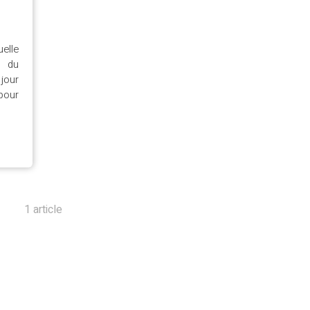
elle
e du
jour
 pour
1 article